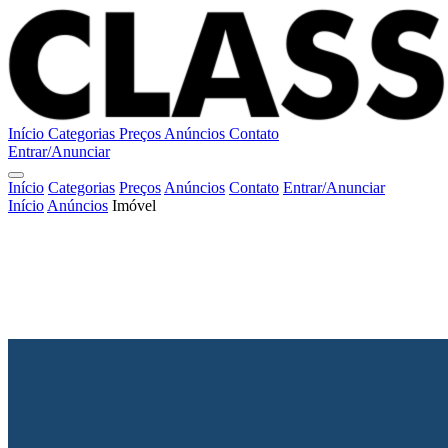
Início
Categorias
Preços
Anúncios
Contato
Entrar/Anunciar
Início
Categorias
Preços
Anúncios
Contato
Entrar/Anunciar
Início
Anúncios
Imóvel